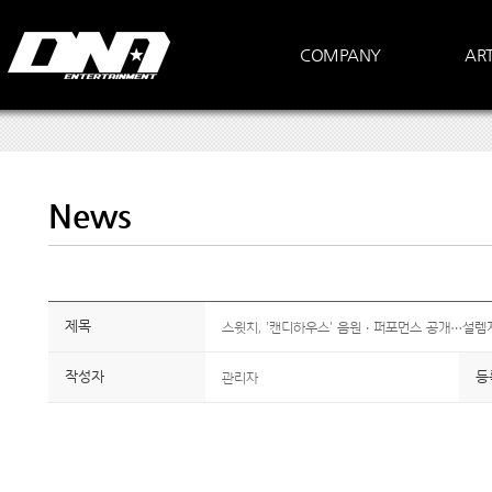
COMPANY
ART
News
제목
스윗치, '캔디하우스' 음원·퍼포먼스 공개…설렘
작성자
관리자
등